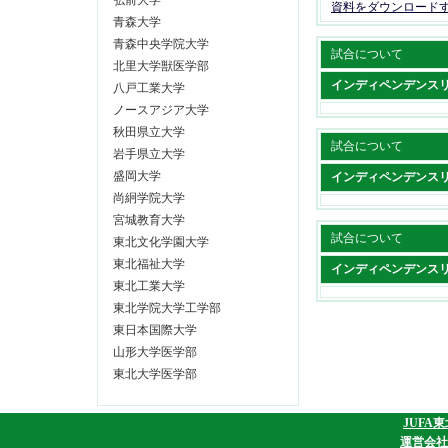
弘前大学
資料をダウンロード
青森大学
青森中央学院大学
試合について
北里大学獣医学部
インディペンデンス
八戸工業大学
ノースアジア大学
秋田県立大学
試合について
岩手県立大学
盛岡大学
インディペンデンス
尚絅学院大学
宮城教育大学
試合について
東北文化学園大学
東北福祉大学
インディペンデンス
東北工業大学
東北学院大学工学部
東日本国際大学
山形大学医学部
東北大学医学部
JUFA
運営会社